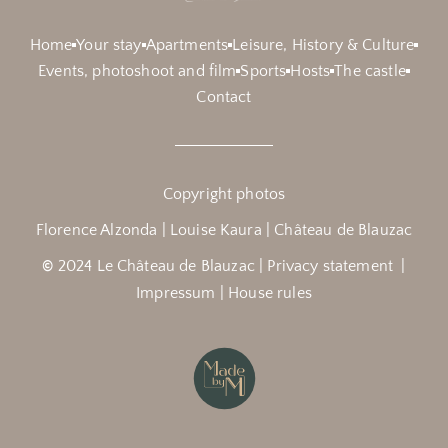
Home
Your stay
Apartments
Leisure, History & Culture
Events, photoshoot and film
Sports
Hosts
The castle
Contact
Copyright photos
Florence Alzonda | Louise Kaura | Château de Blauzac
©
2024 Le Château de Blauzac |
Privacy statement
|
Impressum |
House rules