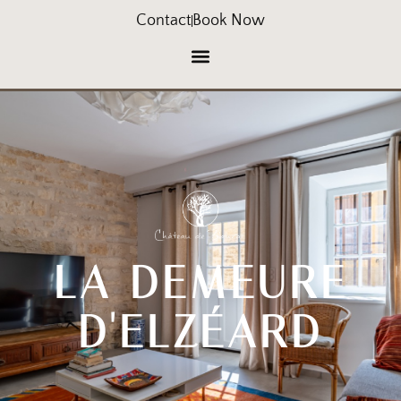
Contact
Book Now
LA DEMEURE
D'ELZÉARD