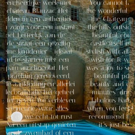
erlijke week met
You cannot fail to be 
eau Blauzac. Het
the wonderful atmosphe
 in een authentiek
the Château de Blauza
t voor een instant
the hills outside Uzès 
etterlijk aan de
beautiful countryside 
raat een gezellig
castle itself is spacio
ruidenier - ideaal
stylish with all the ame
 starten met een
wish for. It was hot in
 au chocolat. Het
was a joy to sunbathe 
chtig gerenoveerd,
beautiful pool then e
nkleding en allerlei
beauty and delights in
atie die het geheel
minutes’ drive, later 
even. We verbleven
fabulous barbeque area
urie, waar alles
when you feel like stay
 we echt tot rust
recommend this place 
n uitstap genieten
it’s just beautiful 
de zwembad of een