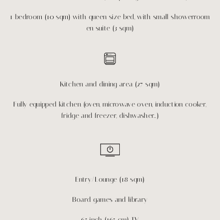
1 bedroom (10 sqm) with queen size bed, with small showerroom
en suite (3 sqm)
Kitchen and dining area (27 sqm)
Fully equipped kitchen (oven, microwave oven, induction cooker,
fridge and freezer, dishwasher…)
Entry/Lounge (18 sqm)
Board games and library
65 inch (165 cm) TV