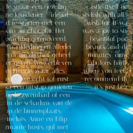
aat een gezellig
castle itself is spaciou
ruidenier - ideaal
stylish with all the ame
starten met een
wish for. It was hot in 
au chocolat. Het
was a joy to sunbathe a
htig gerenoveerd,
beautiful pool then ex
kleding en allerlei
beauty and delights in
tie die het geheel
minutes’ drive, later i
even. We verbleven
fabulous barbeque area
urie, waar alles
when you feel like stayi
we echt tot rust
recommend this place h
 uitstap genieten
it’s just beautiful a
e zwembad of een
de schaduw van de
NINA
 binnenplaats,
is. Anne en Filip
te hosts, gul met