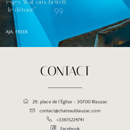
s. Wat ons betreft:
étour.”
REEK
CONTACT
29, place de l’Église - 30700 Blauzac
contact@chateaublauzac.com
+33615224741
Facebook