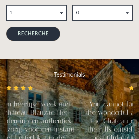
Testimonials
rlijke week met
You cannot fail to be 
au Blauzac. Het
the wonderful atmospher
in een authentiek
the Château de Blauzac
t voor een instant
the hills outside Uzès 
tterlijk aan de
beautiful countryside f